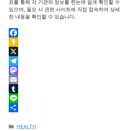
표를 통해 각 기관의 정보를 한눈에 쉽게 확인할 수
있으며, 필요 시 관련 사이트에 직접 접속하여 상세
한 내용을 확인할 수 있습니다.
F
a
K
c
a
X
e
k
T
b
a
e
M
o
o
l
a
E
o
e
s
m
T
k
g
t
a
u
L
r
o
i
m
i
S
카
a
d
l
b
n
h
HEALTH