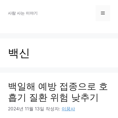
컨
텐
메
사람 사는 이야기
츠
로
뉴
건
너
뛰
백신
기
백일해 예방 접종으로 호
흡기 질환 위험 낮추기
2024년 11월 13일
작성자:
이꿈사