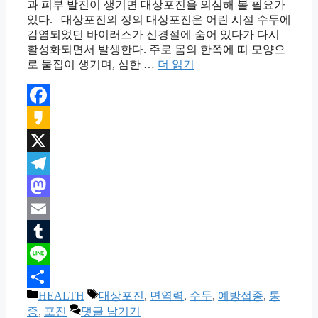
과 피부 발진이 생기면 대상포진을 의심해 볼 필요가
있다. 대상포진의 정의 대상포진은 어린 시절 수두에
감염되었던 바이러스가 신경절에 숨어 있다가 다시
활성화되면서 발생한다. 주로 몸의 한쪽에 띠 모양으
로 물집이 생기며, 심한 …
더 읽기
Facebook
Kakao
X
Telegram
Mastodon
Email
Tumblr
Line
카
태
HEALTH
대상포진
,
면역력
,
수두
,
예방접종
,
통
Share
테
그
증
,
포진
댓글 남기기