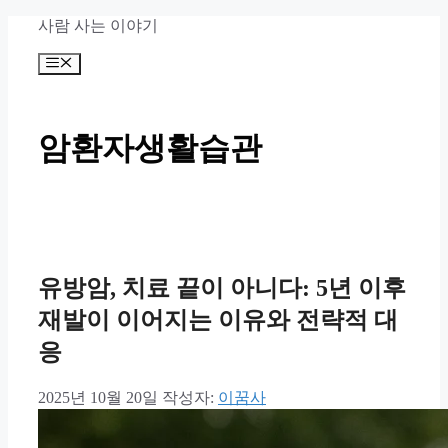
컨
사람 사는 이야기
텐
메
츠
뉴
로
건
너
암환자생활습관
뛰
기
유방암, 치료 끝이 아니다: 5년 이후
재발이 이어지는 이유와 전략적 대
응
2025년 10월 20일
작성자:
이꿈사