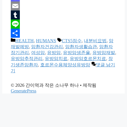
Mastodon
Email
Tumblr
Line
카
태
HEALTH
,
HUMANS
CTS5점수
,
내분비요법
,
암
Share
테
그
재발예방
,
암환자건강관리
,
암환자생활습관
,
암환자
고
장기관리
,
여성암
,
유방암
,
유방암생존율
,
유방암재발
,
리
유방암추적관리
,
유방암치료
,
유방암호르몬치료
,
장
기생존암환자
,
호르몬수용체양성유방암
댓글 남기
기
© 2026 간이역과 작은 소나무 하나
• 제작됨
GeneratePress