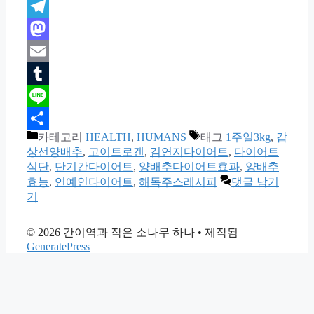
X
Telegram
Mastodon
Email
Tumblr
Line
카테고리
HEALTH
,
HUMANS
태그
1주일3kg
,
갑
Share
상선양배추
,
고이트로겐
,
김연지다이어트
,
다이어트
식단
,
단기간다이어트
,
양배추다이어트효과
,
양배추
효능
,
연예인다이어트
,
해독주스레시피
댓글 남기
기
© 2026 간이역과 작은 소나무 하나
• 제작됨
GeneratePress