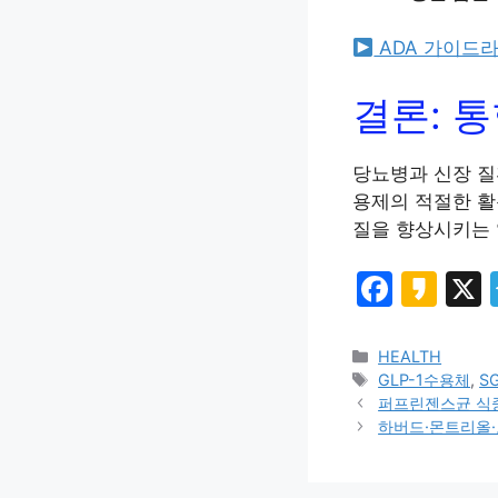
ADA 가이드
결론: 
당뇨병과 신장 질환
용제의 적절한 활
질을 향상시키는 
F
K
a
a
c
k
HEALTH
GLP-1수용체
,
S
e
a
퍼프린젠스균 식중
b
o
하버드·몬트리올·
o