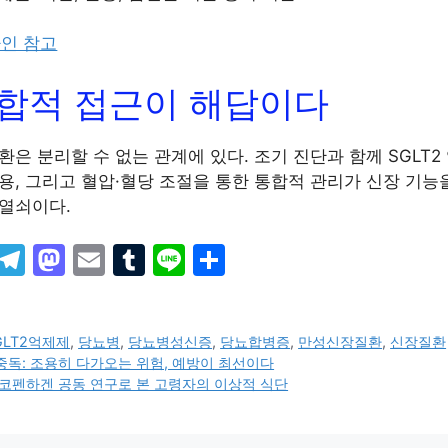
라인 참고
통합적 접근이 해답이다
은 분리할 수 없는 관계에 있다. 조기 진단과 함께 SGLT2 억
용, 그리고 혈압·혈당 조절을 통한 통합적 관리가 신장 기능
열쇠이다.
X
T
M
E
T
Li
S
el
a
m
u
n
h
e
st
ai
m
e
ar
GLT2억제제
,
당뇨병
,
당뇨병성신증
,
당뇨합병증
,
만성신장질환
,
신장질환
gr
o
l
bl
e
독: 조용히 다가오는 위험, 예방이 최선이다
a
d
r
코펜하겐 공동 연구로 본 고령자의 이상적 식단
m
o