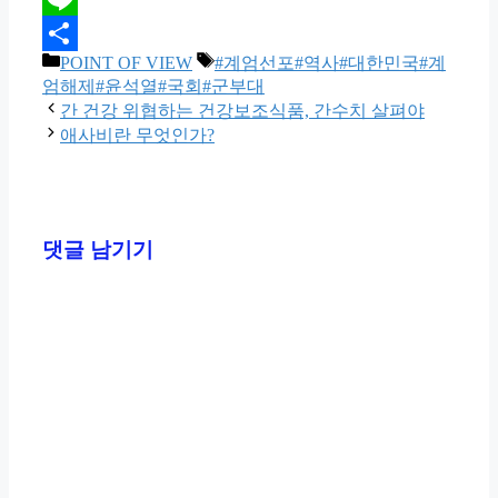
Line
카
태
POINT OF VIEW
#계엄선포#역사#대한민국#계
Share
테
그
엄해제#윤석열#국회#군부대
고
간 건강 위협하는 건강보조식품, 간수치 살펴야
리
애사비란 무엇인가?
댓글 남기기