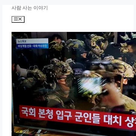
컨
사람 사는 이야기
텐
메
츠
뉴
로
건
너
뛰
기